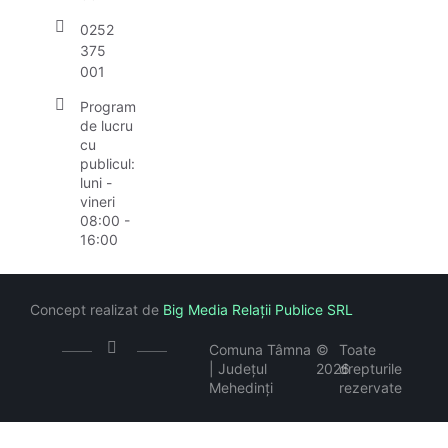
0252
375
001
Program
de lucru
cu
publicul:
luni -
vineri
08:00 -
16:00
Concept realizat de
Big Media Relații Publice SRL
Comuna Tâmna
©
Toate
| Județul
2026
drepturile
Mehedinți
rezervate