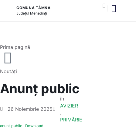
COMUNA TÂMNA
Județul
Mehedinți
și serviciile publice
Prima pagină
Noutăți
Anunț public
în
AVIZIER
26 Noiembrie 2025
,
PRIMĂRIE
anunt public
Download