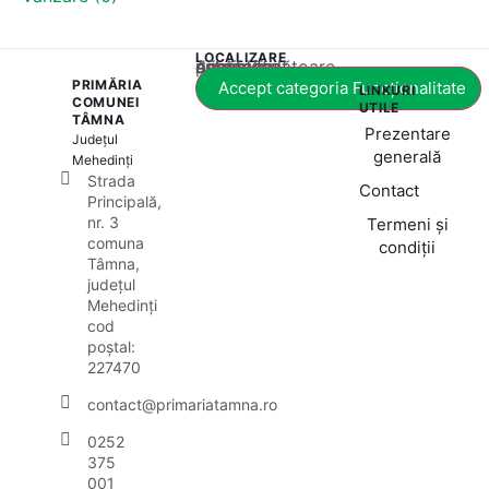
LOCALIZARE
Acest conținut este blocat până când acceptați categoria corespunzătoare de cookie-uri.
PRIMĂRIA
Accept categoria Funcționalitate
LINKURI
COMUNEI
UTILE
TÂMNA
Prezentare
Județul
generală
Mehedinți
Strada
Contact
Principală,
nr. 3
Termeni și
comuna
condiții
Tâmna,
județul
Mehedinți
cod
poștal:
227470
contact@primariatamna.ro
0252
375
001