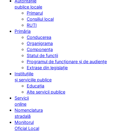
Autoritățile
publice locale
Primarul
Consiliul local
RUTI
Primăria
Conducerea
Organigrama
Componența
Statul de funcții
Programul de funcționare și de audiențe
Extrase din legislație
Instituțiile
și serviciile publice
Educația
Alte servicii publice
Servicii
online
Nomenclatura
stradală
Monitorul
Oficial Local