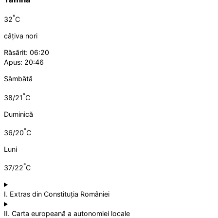
°
32
C
câțiva nori
Răsărit: 06:20
Apus: 20:46
Sâmbătă
°
38/21
C
Duminică
°
36/20
C
Luni
°
37/22
C
I. Extras din Constituția României
II. Carta europeană a autonomiei locale