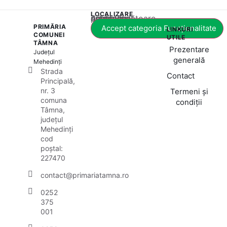
LOCALIZARE
Acest conținut este blocat până când acceptați categoria corespunzătoare de cookie-uri.
PRIMĂRIA
Accept categoria Funcționalitate
LINKURI
COMUNEI
UTILE
TÂMNA
Prezentare
Județul
generală
Mehedinți
Strada
Contact
Principală,
nr. 3
Termeni și
comuna
condiții
Tâmna,
județul
Mehedinți
cod
poștal:
227470
contact@primariatamna.ro
0252
375
001