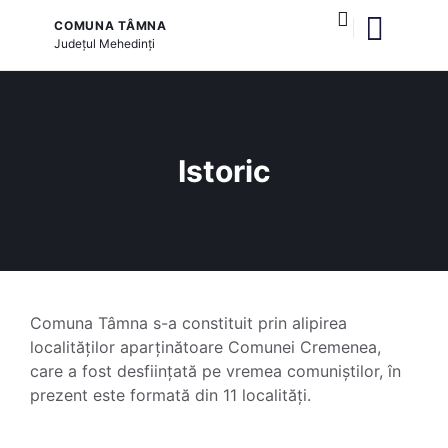
COMUNA TÂMNA
Județul
Mehedinți
și serviciile publice
Istoric
Comuna Tâmna s-a constituit prin alipirea
localităților aparținătoare Comunei Cremenea,
care a fost desființată pe vremea comuniștilor, în
prezent este formată din 11 localități.