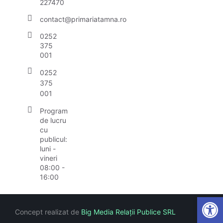
227470
contact@primariatamna.ro
0252
375
001
0252
375
001
Program
de lucru
cu
publicul:
luni -
vineri
08:00 -
16:00
Open
Concept realizat de
Big Media Relații Publice SRL