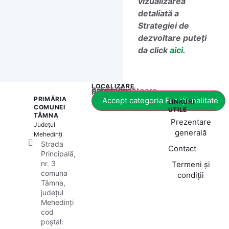
vizualizarea
detaliată a
Strategiei de
dezvoltare puteți
da click
aici
.
LOCALIZARE
Acest conținut este blocat până când acceptați categoria corespunzătoare de cookie-uri.
PRIMĂRIA
Accept categoria Funcționalitate
LINKURI
COMUNEI
UTILE
TÂMNA
Prezentare
Județul
generală
Mehedinți
Strada
Contact
Principală,
nr. 3
Termeni și
comuna
condiții
Tâmna,
județul
Mehedinți
cod
poștal: