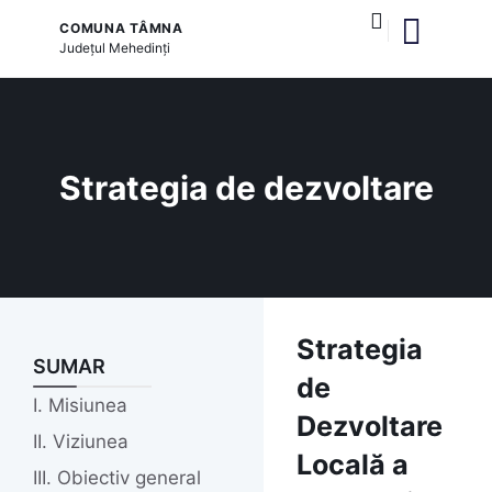
COMUNA TÂMNA
Județul
Mehedinți
și serviciile publice
Strategia de dezvoltare
Strategia
SUMAR
de
I. Misiunea
Dezvoltare
II. Viziunea
Locală a
III. Obiectiv general