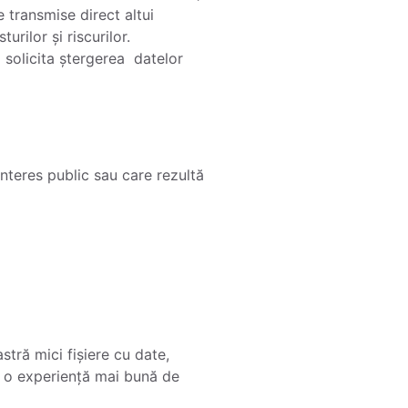
e transmise direct altui
rilor și riscurilor.
 solicita ștergerea datelor
interes public sau care rezultă
tră mici fișiere cu date,
ri o experiență mai bună de