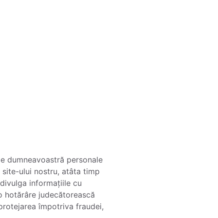
țiile dumneavoastră personale
 site-ului nostru, atâta timp
divulga informațiile cu
 o hotărâre judecătorească
 protejarea împotriva fraudei,