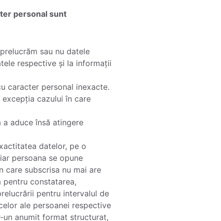
cter personal sunt
 prelucrăm sau nu datele
ele respective și la informații
 cu caracter personal inexacte.
 excepția cazului în care
ă a aduce însă atingere
xactitatea datelor, pe o
, iar persoana se opune
 în care subscrisa nu mai are
tă pentru constatarea,
elucrării pentru intervalul de
 celor ale persoanei respective
r-un anumit format structurat,