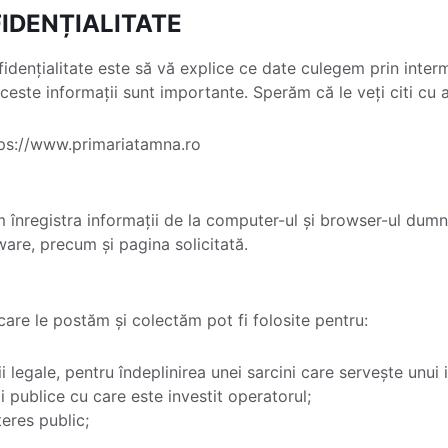
IDENȚIALITATE
fidențialitate este să vă explice ce date culegem prin interm
este informații sunt importante. Sperăm că le veți citi cu a
tps://www.primariatamna.ro
înregistra informații de la computer-ul și browser-ul dumne
ware, precum și pagina solicitată.
 care le postăm și colectăm pot fi folosite pentru:
i legale, pentru îndeplinirea unei sarcini care servește unui 
ii publice cu care este investit operatorul;
teres public;