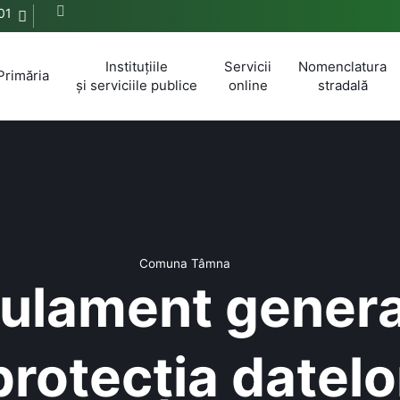
01
Instituțiile
Servicii
Nomenclatura
Primăria
și serviciile publice
online
stradală
Comuna Tâmna
ulament genera
protecția datelo