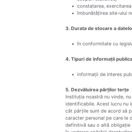
constatarea, exercitarea
îmbunătățirea site-ului n
3. Durata de stocare a datelo
în conformitate cu legisl
4. Tipuri de informații public
informații de interes publ
5. Dezvăluirea părților terțe
Instituția noastră nu vinde, n
identificabile. Acest lucru nu 
cât părțile sunt de acord să p
caracter personal pe care le 
definitivă sau o altă obligați
în vederea apărării drepturilo