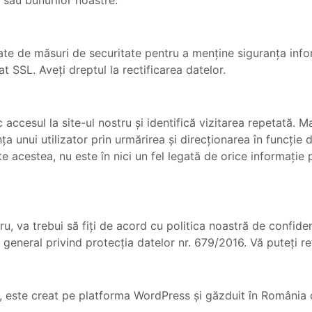
te de măsuri de securitate pentru a menține siguranța infor
at SSL. Aveți dreptul la rectificarea datelor.
accesul la site-ul nostru și identifică vizitarea repetată. M
a unui utilizator prin urmărirea și direcționarea în funcție d
te acestea, nu este în nici un fel legată de orice informație
tru, va trebui să fiți de acord cu politica noastră de confiden
eneral privind protecția datelor nr. 679/2016. Vă puteți r
, este creat pe platforma WordPress și găzduit în România