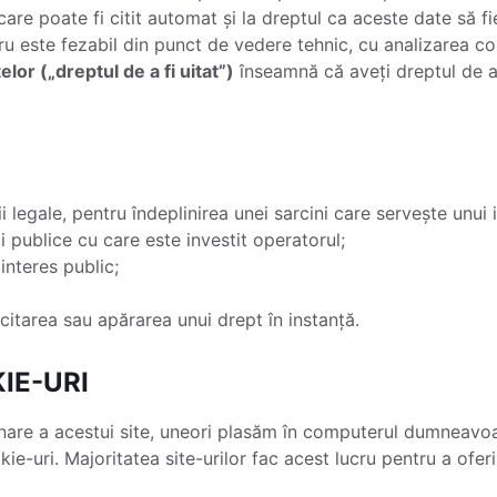
 care poate fi citit automat și la dreptul ca aceste date să fi
u este fezabil din punct de vedere tehnic, cu analizarea costu
lor („dreptul de a fi uitat”)
înseamnă că aveți dreptul de a
i legale, pentru îndeplinirea unei sarcini care servește unui 
ii publice cu care este investit operatorul;
interes public;
citarea sau apărarea unui drept în instanță.
IE-URI
nare a acestui site, uneori plasăm în computerul dumneavoas
e-uri. Majoritatea site-urilor fac acest lucru pentru a ofe