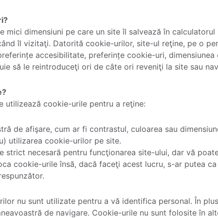
ri?
e mici dimensiuni pe care un site îl salvează în calculatorul
 îl vizitaţi. Datorită cookie-urilor, site-ul reţine, pe o per
eferințe accesibilitate, preferințe cookie-uri, dimensiunea c
uie să le reintroduceţi ori de câte ori reveniţi la site sau na
e?
e utilizează cookie-urile pentru a reţine:
ră de afişare, cum ar fi contrastul, culoarea sau dimensiun
) utilizarea cookie-urilor pe site.
e strict necesară pentru funcţionarea site-ului, dar vă poa
oca cookie-urile însă, dacă faceţi acest lucru, s-ar putea ca
orespunzător.
ilor nu sunt utilizate pentru a vă identifica personal. În plu
mneavoastră de navigare. Cookie-urile nu sunt folosite în al