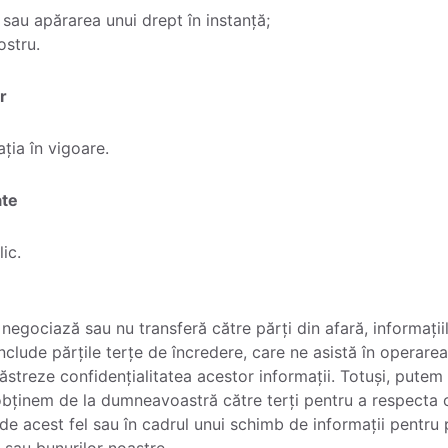
 sau apărarea unui drept în instanță;
ostru.
r
ația în vigoare.
ate
ic.
u negociază sau nu transferă către părți din afară, informa
include părțile terțe de încredere, care ne asistă în operarea
ăstreze confidențialitatea acestor informații. Totuși, putem 
obținem de la dumneavoastră către terți pentru a respecta
e de acest fel sau în cadrul unui schimb de informații pentru
r sau bunurilor noastre.