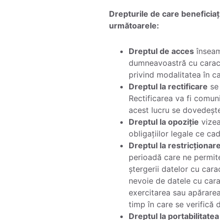
Drepturile de care beneficia
următoarele:
Dreptul de acces
înseam
dumneavoastră cu caracter
privind modalitatea în ca
Dreptul la rectificare
se 
Rectificarea va fi comuni
acest lucru se dovedește
Dreptul la opoziție
vizea
obligațiilor legale ce cad
Dreptul la restricționare
perioadă care ne permite 
ștergerii datelor cu cara
nevoie de datele cu carac
exercitarea sau apărarea 
timp în care se verifică
Dreptul la portabilitatea