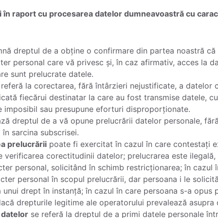
ți în raport cu procesarea datelor dumneavoastră cu cara
nă dreptul de a obține o confirmare din partea noastră că
 personal care vă privesc și, în caz afirmativ, acces la dat
re sunt prelucrate datele.
referă la corectarea, fără întârzieri nejustificate, a datelor
cată fiecărui destinatar la care au fost transmise datele, cu
 imposibil sau presupune eforturi disproporționate.
ză dreptul de a vă opune prelucrării datelor personale, făr
 în sarcina subscrisei.
a prelucrării
poate fi exercitat în cazul în care contestați e
verificarea corectitudinii datelor; prelucrarea este ilegală
cter personal, solicitând în schimb restricționarea; în cazul
ter personal în scopul prelucrării, dar persoana i le solici
unui drept în instanță; în cazul în care persoana s-a opus pr
 dacă drepturile legitime ale operatorului prevalează asupra
 datelor
se referă la dreptul de a primi datele personale înt