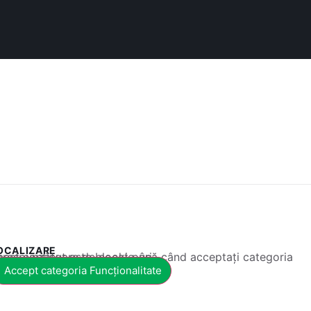
OCALIZARE
 conținut este blocat până când acceptați categoria corespunzătoare de cookie-uri.
Accept categoria Funcționalitate